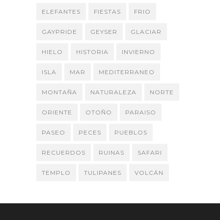
ELEFANTES
FIESTAS
FRIO
GAYPRIDE
GEYSER
GLACIAR
HIELO
HISTORIA
INVIERNO
ISLA
MAR
MEDITERRANEO
MONTAÑA
NATURALEZA
NORTE
ORIENTE
OTOÑO
PARAISO
PASEO
PECES
PUEBLOS
RECUERDOS
RUINAS
SAFARI
TEMPLO
TULIPANES
VOLCÁN