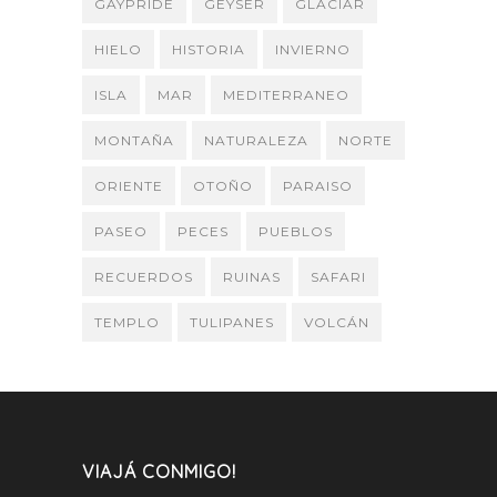
GAYPRIDE
GEYSER
GLACIAR
HIELO
HISTORIA
INVIERNO
ISLA
MAR
MEDITERRANEO
MONTAÑA
NATURALEZA
NORTE
ORIENTE
OTOÑO
PARAISO
PASEO
PECES
PUEBLOS
RECUERDOS
RUINAS
SAFARI
TEMPLO
TULIPANES
VOLCÁN
VIAJÁ CONMIGO!