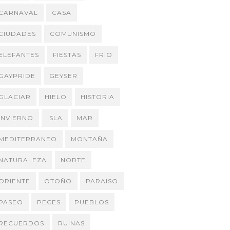
CARNAVAL
CASA
CIUDADES
COMUNISMO
ELEFANTES
FIESTAS
FRIO
GAYPRIDE
GEYSER
GLACIAR
HIELO
HISTORIA
INVIERNO
ISLA
MAR
MEDITERRANEO
MONTAÑA
NATURALEZA
NORTE
ORIENTE
OTOÑO
PARAISO
PASEO
PECES
PUEBLOS
RECUERDOS
RUINAS