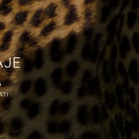
AJE
A
ATI