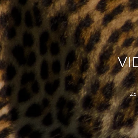
VI
25