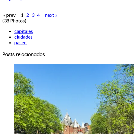
« prev
1
2
3
4
next »
(38 Photos)
capitales
ciudades
paseo
Posts relacionados