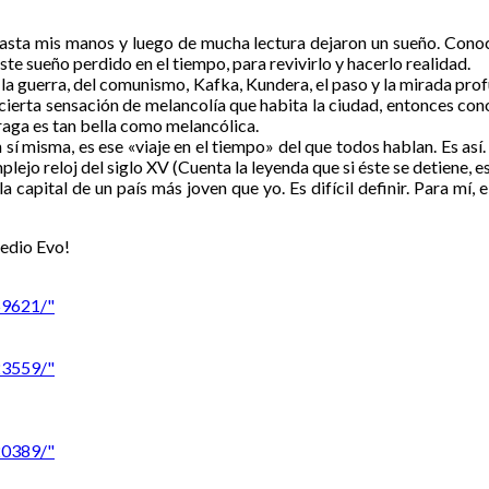
asta mis manos y luego de mucha lectura dejaron un sueño. Conoce
e sueño perdido en el tiempo, para revivirlo y hacerlo realidad.
la guerra, del comunismo, Kafka, Kundera, el paso y la mirada profu
ierta sensación de melancolía que habita la ciudad, entonces conoc
raga es tan bella como melancólica.
n sí misma, es ese «viaje en el tiempo» del que todos hablan. Es as
o reloj del siglo XV (Cuenta la leyenda que si éste se detiene, es
capital de un país más joven que yo. Es difícil definir. Para mí, 
Medio Evo!