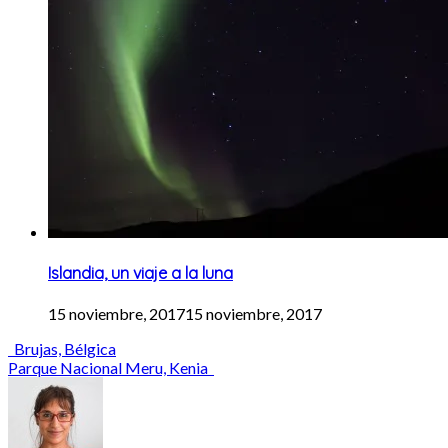
Islandia, un viaje a la luna
15 noviembre, 2017
15 noviembre, 2017
Post
Brujas, Bélgica
Parque Nacional Meru, Kenia
navigation