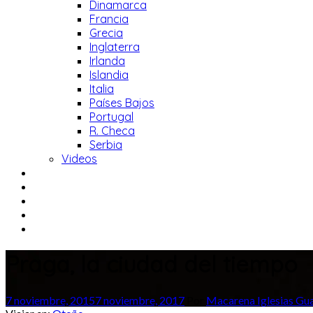
Dinamarca
Francia
Grecia
Inglaterra
Irlanda
Islandia
Italia
Países Bajos
Portugal
R. Checa
Serbia
Videos
Praga, la ciudad del tiempo
7 noviembre, 2015
7 noviembre, 2017
Por
Macarena Iglesias Gua