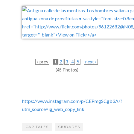
« prev
1
2
3
4
5
next »
(45 Photos)
https://www.instagram.com/p/CEPmgSCgb3A/?
utm_source=ig_web_copy_link
CAPITALES
CIUDADES