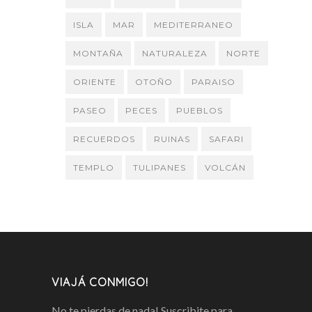
ISLA
MAR
MEDITERRANEO
MONTAÑA
NATURALEZA
NORTE
ORIENTE
OTOÑO
PARAISO
PASEO
PECES
PUEBLOS
RECUERDOS
RUINAS
SAFARI
TEMPLO
TULIPANES
VOLCÁN
VIAJÁ CONMIGO!
No te pierdas de nada! Suscribite para