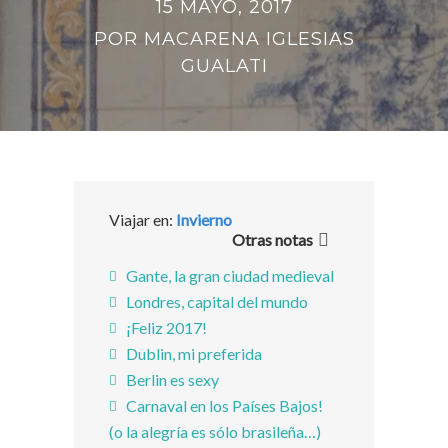
15 MAYO, 2017
POR
MACARENA IGLESIAS
GUALATI
Viajar en:
Invierno
Otras notas
Gante, la gran ciudad medieval
Londres, capital del mundo
¡Feliz 2017!
Dublin, mi preferida
Berlin es sexy
Carnaval en los Países Bajos!
(o la alegría es sólo brasileña…)